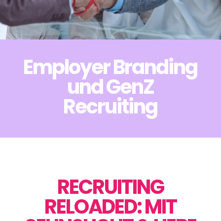
Employer Branding
und GenZ
Recruiting
RECRUITING
RELOADED: MIT